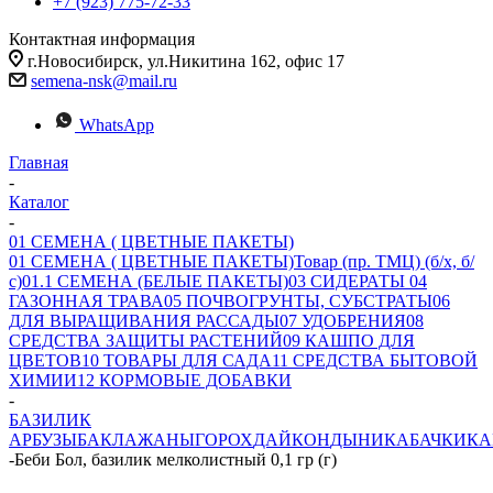
+7 (923) 775-72-33
Контактная информация
г.Новосибирск, ул.Никитина 162, офис 17
semena-nsk@mail.ru
WhatsApp
Главная
-
Каталог
-
01 СЕМЕНА ( ЦВЕТНЫЕ ПАКЕТЫ)
01 СЕМЕНА ( ЦВЕТНЫЕ ПАКЕТЫ)
Товар (пр. ТМЦ) (б/х, б/
с)
01.1 СЕМЕНА (БЕЛЫЕ ПАКЕТЫ)
03 СИДЕРАТЫ
04
ГАЗОННАЯ ТРАВА
05 ПОЧВОГРУНТЫ, СУБСТРАТЫ
06
ДЛЯ ВЫРАЩИВАНИЯ РАССАДЫ
07 УДОБРЕНИЯ
08
СРЕДСТВА ЗАЩИТЫ РАСТЕНИЙ
09 КАШПО ДЛЯ
ЦВЕТОВ
10 ТОВАРЫ ДЛЯ САДА
11 СРЕДСТВА БЫТОВОЙ
ХИМИИ
12 КОРМОВЫЕ ДОБАВКИ
-
БАЗИЛИК
АРБУЗЫ
БАКЛАЖАНЫ
ГОРОХ
ДАЙКОН
ДЫНИ
КАБАЧКИ
КА
-
Беби Бол, базилик мелколистный 0,1 гр (г)