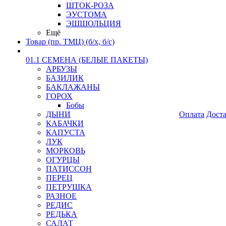
ШТОК-РОЗА
ЭУСТОМА
ЭШШОЛЬЦИЯ
Ещё
Товар (пр. ТМЦ) (б/х, б/с)
01.1 СЕМЕНА (БЕЛЫЕ ПАКЕТЫ)
АРБУЗЫ
БАЗИЛИК
БАКЛАЖАНЫ
ГОРОХ
Бобы
ДЫНИ
Оплата
Дост
КАБАЧКИ
КАПУСТА
ЛУК
МОРКОВЬ
ОГУРЦЫ
ПАТИССОН
ПЕРЕЦ
ПЕТРУШКА
РАЗНОЕ
РЕДИС
РЕДЬКА
САЛАТ