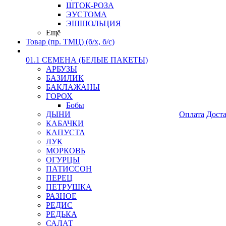
ШТОК-РОЗА
ЭУСТОМА
ЭШШОЛЬЦИЯ
Ещё
Товар (пр. ТМЦ) (б/х, б/с)
01.1 СЕМЕНА (БЕЛЫЕ ПАКЕТЫ)
АРБУЗЫ
БАЗИЛИК
БАКЛАЖАНЫ
ГОРОХ
Бобы
ДЫНИ
Оплата
Дост
КАБАЧКИ
КАПУСТА
ЛУК
МОРКОВЬ
ОГУРЦЫ
ПАТИССОН
ПЕРЕЦ
ПЕТРУШКА
РАЗНОЕ
РЕДИС
РЕДЬКА
САЛАТ