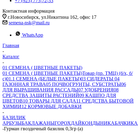
+7 (923) 775-72-33
Контактная информация
г.Новосибирск, ул.Никитина 162, офис 17
semena-nsk@mail.ru
WhatsApp
Главная
-
Каталог
-
01 СЕМЕНА ( ЦВЕТНЫЕ ПАКЕТЫ)
01 СЕМЕНА ( ЦВЕТНЫЕ ПАКЕТЫ)
Товар (пр. ТМЦ) (б/х, б/
с)
01.1 СЕМЕНА (БЕЛЫЕ ПАКЕТЫ)
03 СИДЕРАТЫ
04
ГАЗОННАЯ ТРАВА
05 ПОЧВОГРУНТЫ, СУБСТРАТЫ
06
ДЛЯ ВЫРАЩИВАНИЯ РАССАДЫ
07 УДОБРЕНИЯ
08
СРЕДСТВА ЗАЩИТЫ РАСТЕНИЙ
09 КАШПО ДЛЯ
ЦВЕТОВ
10 ТОВАРЫ ДЛЯ САДА
11 СРЕДСТВА БЫТОВОЙ
ХИМИИ
12 КОРМОВЫЕ ДОБАВКИ
-
БАЗИЛИК
АРБУЗЫ
БАКЛАЖАНЫ
ГОРОХ
ДАЙКОН
ДЫНИ
КАБАЧКИ
КА
-
Гурман гвоздичный базилик 0,3гр (а)