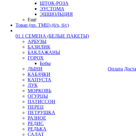
ШТОК-РОЗА
ЭУСТОМА
ЭШШОЛЬЦИЯ
Ещё
Товар (пр. ТМЦ) (б/х, б/с)
01.1 СЕМЕНА (БЕЛЫЕ ПАКЕТЫ)
АРБУЗЫ
БАЗИЛИК
БАКЛАЖАНЫ
ГОРОХ
Бобы
ДЫНИ
Оплата
Дост
КАБАЧКИ
КАПУСТА
ЛУК
МОРКОВЬ
ОГУРЦЫ
ПАТИССОН
ПЕРЕЦ
ПЕТРУШКА
РАЗНОЕ
РЕДИС
РЕДЬКА
САЛАТ