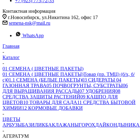
+7 (923) 775-72-33
Контактная информация
г.Новосибирск, ул.Никитина 162, офис 17
semena-nsk@mail.ru
WhatsApp
Главная
-
Каталог
-
01 СЕМЕНА ( ЦВЕТНЫЕ ПАКЕТЫ)
01 СЕМЕНА ( ЦВЕТНЫЕ ПАКЕТЫ)
Товар (пр. ТМЦ) (б/х, б/
с)
01.1 СЕМЕНА (БЕЛЫЕ ПАКЕТЫ)
03 СИДЕРАТЫ
04
ГАЗОННАЯ ТРАВА
05 ПОЧВОГРУНТЫ, СУБСТРАТЫ
06
ДЛЯ ВЫРАЩИВАНИЯ РАССАДЫ
07 УДОБРЕНИЯ
08
СРЕДСТВА ЗАЩИТЫ РАСТЕНИЙ
09 КАШПО ДЛЯ
ЦВЕТОВ
10 ТОВАРЫ ДЛЯ САДА
11 СРЕДСТВА БЫТОВОЙ
ХИМИИ
12 КОРМОВЫЕ ДОБАВКИ
-
ЦВЕТЫ
АРБУЗЫ
БАЗИЛИК
БАКЛАЖАНЫ
ГОРОХ
ДАЙКОН
ДЫНИ
КА
-
АГЕРАТУМ