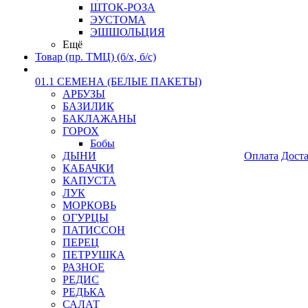
ШТОК-РОЗА
ЭУСТОМА
ЭШШОЛЬЦИЯ
Ещё
Товар (пр. ТМЦ) (б/х, б/с)
01.1 СЕМЕНА (БЕЛЫЕ ПАКЕТЫ)
АРБУЗЫ
БАЗИЛИК
БАКЛАЖАНЫ
ГОРОХ
Бобы
ДЫНИ
Оплата
Дост
КАБАЧКИ
КАПУСТА
ЛУК
МОРКОВЬ
ОГУРЦЫ
ПАТИССОН
ПЕРЕЦ
ПЕТРУШКА
РАЗНОЕ
РЕДИС
РЕДЬКА
САЛАТ