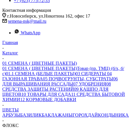
+7 (923) 775-72-33
Контактная информация
г.Новосибирск, ул.Никитина 162, офис 17
semena-nsk@mail.ru
WhatsApp
Главная
-
Каталог
-
01 СЕМЕНА ( ЦВЕТНЫЕ ПАКЕТЫ)
01 СЕМЕНА ( ЦВЕТНЫЕ ПАКЕТЫ)
Товар (пр. ТМЦ) (б/х, б/
с)
01.1 СЕМЕНА (БЕЛЫЕ ПАКЕТЫ)
03 СИДЕРАТЫ
04
ГАЗОННАЯ ТРАВА
05 ПОЧВОГРУНТЫ, СУБСТРАТЫ
06
ДЛЯ ВЫРАЩИВАНИЯ РАССАДЫ
07 УДОБРЕНИЯ
08
СРЕДСТВА ЗАЩИТЫ РАСТЕНИЙ
09 КАШПО ДЛЯ
ЦВЕТОВ
10 ТОВАРЫ ДЛЯ САДА
11 СРЕДСТВА БЫТОВОЙ
ХИМИИ
12 КОРМОВЫЕ ДОБАВКИ
-
ЦВЕТЫ
АРБУЗЫ
БАЗИЛИК
БАКЛАЖАНЫ
ГОРОХ
ДАЙКОН
ДЫНИ
КА
-
ФЛОКС