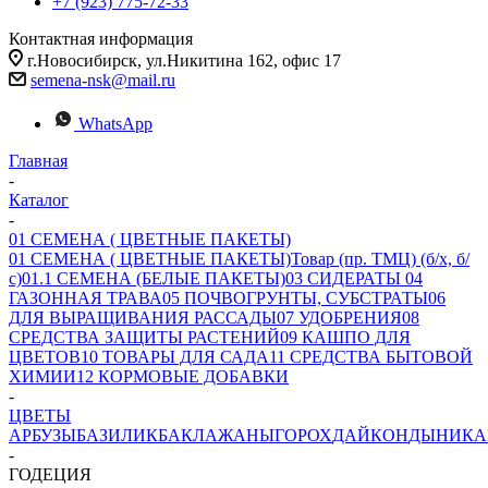
+7 (923) 775-72-33
Контактная информация
г.Новосибирск, ул.Никитина 162, офис 17
semena-nsk@mail.ru
WhatsApp
Главная
-
Каталог
-
01 СЕМЕНА ( ЦВЕТНЫЕ ПАКЕТЫ)
01 СЕМЕНА ( ЦВЕТНЫЕ ПАКЕТЫ)
Товар (пр. ТМЦ) (б/х, б/
с)
01.1 СЕМЕНА (БЕЛЫЕ ПАКЕТЫ)
03 СИДЕРАТЫ
04
ГАЗОННАЯ ТРАВА
05 ПОЧВОГРУНТЫ, СУБСТРАТЫ
06
ДЛЯ ВЫРАЩИВАНИЯ РАССАДЫ
07 УДОБРЕНИЯ
08
СРЕДСТВА ЗАЩИТЫ РАСТЕНИЙ
09 КАШПО ДЛЯ
ЦВЕТОВ
10 ТОВАРЫ ДЛЯ САДА
11 СРЕДСТВА БЫТОВОЙ
ХИМИИ
12 КОРМОВЫЕ ДОБАВКИ
-
ЦВЕТЫ
АРБУЗЫ
БАЗИЛИК
БАКЛАЖАНЫ
ГОРОХ
ДАЙКОН
ДЫНИ
КА
-
ГОДЕЦИЯ