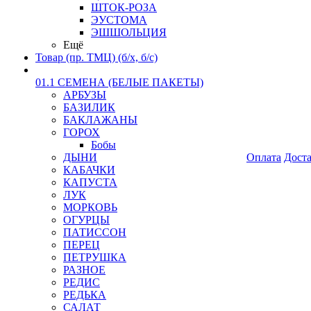
ШТОК-РОЗА
ЭУСТОМА
ЭШШОЛЬЦИЯ
Ещё
Товар (пр. ТМЦ) (б/х, б/с)
01.1 СЕМЕНА (БЕЛЫЕ ПАКЕТЫ)
АРБУЗЫ
БАЗИЛИК
БАКЛАЖАНЫ
ГОРОХ
Бобы
ДЫНИ
Оплата
Дост
КАБАЧКИ
КАПУСТА
ЛУК
МОРКОВЬ
ОГУРЦЫ
ПАТИССОН
ПЕРЕЦ
ПЕТРУШКА
РАЗНОЕ
РЕДИС
РЕДЬКА
САЛАТ