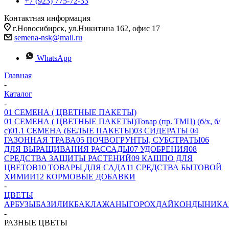
+7 (923) 775-72-33
Контактная информация
г.Новосибирск, ул.Никитина 162, офис 17
semena-nsk@mail.ru
WhatsApp
Главная
-
Каталог
-
01 СЕМЕНА ( ЦВЕТНЫЕ ПАКЕТЫ)
01 СЕМЕНА ( ЦВЕТНЫЕ ПАКЕТЫ)
Товар (пр. ТМЦ) (б/х, б/
с)
01.1 СЕМЕНА (БЕЛЫЕ ПАКЕТЫ)
03 СИДЕРАТЫ
04
ГАЗОННАЯ ТРАВА
05 ПОЧВОГРУНТЫ, СУБСТРАТЫ
06
ДЛЯ ВЫРАЩИВАНИЯ РАССАДЫ
07 УДОБРЕНИЯ
08
СРЕДСТВА ЗАЩИТЫ РАСТЕНИЙ
09 КАШПО ДЛЯ
ЦВЕТОВ
10 ТОВАРЫ ДЛЯ САДА
11 СРЕДСТВА БЫТОВОЙ
ХИМИИ
12 КОРМОВЫЕ ДОБАВКИ
-
ЦВЕТЫ
АРБУЗЫ
БАЗИЛИК
БАКЛАЖАНЫ
ГОРОХ
ДАЙКОН
ДЫНИ
КА
-
РАЗНЫЕ ЦВЕТЫ