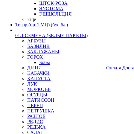
ШТОК-РОЗА
ЭУСТОМА
ЭШШОЛЬЦИЯ
Ещё
Товар (пр. ТМЦ) (б/х, б/с)
01.1 СЕМЕНА (БЕЛЫЕ ПАКЕТЫ)
АРБУЗЫ
БАЗИЛИК
БАКЛАЖАНЫ
ГОРОХ
Бобы
ДЫНИ
Оплата
Дост
КАБАЧКИ
КАПУСТА
ЛУК
МОРКОВЬ
ОГУРЦЫ
ПАТИССОН
ПЕРЕЦ
ПЕТРУШКА
РАЗНОЕ
РЕДИС
РЕДЬКА
САЛАТ