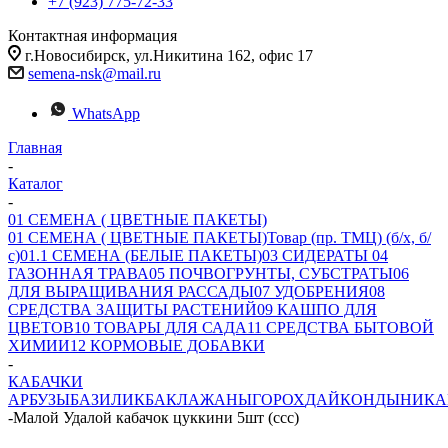
+7 (923) 775-72-33
Контактная информация
г.Новосибирск, ул.Никитина 162, офис 17
semena-nsk@mail.ru
WhatsApp
Главная
-
Каталог
-
01 СЕМЕНА ( ЦВЕТНЫЕ ПАКЕТЫ)
01 СЕМЕНА ( ЦВЕТНЫЕ ПАКЕТЫ)
Товар (пр. ТМЦ) (б/х, б/
с)
01.1 СЕМЕНА (БЕЛЫЕ ПАКЕТЫ)
03 СИДЕРАТЫ
04
ГАЗОННАЯ ТРАВА
05 ПОЧВОГРУНТЫ, СУБСТРАТЫ
06
ДЛЯ ВЫРАЩИВАНИЯ РАССАДЫ
07 УДОБРЕНИЯ
08
СРЕДСТВА ЗАЩИТЫ РАСТЕНИЙ
09 КАШПО ДЛЯ
ЦВЕТОВ
10 ТОВАРЫ ДЛЯ САДА
11 СРЕДСТВА БЫТОВОЙ
ХИМИИ
12 КОРМОВЫЕ ДОБАВКИ
-
КАБАЧКИ
АРБУЗЫ
БАЗИЛИК
БАКЛАЖАНЫ
ГОРОХ
ДАЙКОН
ДЫНИ
КА
-
Малой Удалой кабачок цуккини 5шт (ссс)