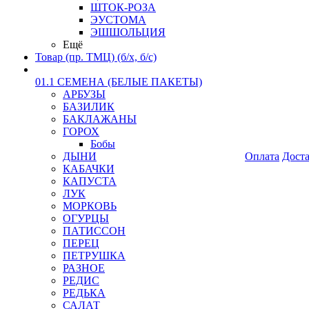
ШТОК-РОЗА
ЭУСТОМА
ЭШШОЛЬЦИЯ
Ещё
Товар (пр. ТМЦ) (б/х, б/с)
01.1 СЕМЕНА (БЕЛЫЕ ПАКЕТЫ)
АРБУЗЫ
БАЗИЛИК
БАКЛАЖАНЫ
ГОРОХ
Бобы
ДЫНИ
Оплата
Дост
КАБАЧКИ
КАПУСТА
ЛУК
МОРКОВЬ
ОГУРЦЫ
ПАТИССОН
ПЕРЕЦ
ПЕТРУШКА
РАЗНОЕ
РЕДИС
РЕДЬКА
САЛАТ