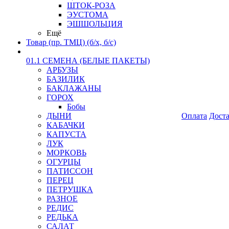
ШТОК-РОЗА
ЭУСТОМА
ЭШШОЛЬЦИЯ
Ещё
Товар (пр. ТМЦ) (б/х, б/с)
01.1 СЕМЕНА (БЕЛЫЕ ПАКЕТЫ)
АРБУЗЫ
БАЗИЛИК
БАКЛАЖАНЫ
ГОРОХ
Бобы
ДЫНИ
Оплата
Дост
КАБАЧКИ
КАПУСТА
ЛУК
МОРКОВЬ
ОГУРЦЫ
ПАТИССОН
ПЕРЕЦ
ПЕТРУШКА
РАЗНОЕ
РЕДИС
РЕДЬКА
САЛАТ