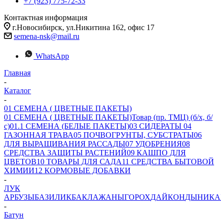
+7 (923) 775-72-33
Контактная информация
г.Новосибирск, ул.Никитина 162, офис 17
semena-nsk@mail.ru
WhatsApp
Главная
-
Каталог
-
01 СЕМЕНА ( ЦВЕТНЫЕ ПАКЕТЫ)
01 СЕМЕНА ( ЦВЕТНЫЕ ПАКЕТЫ)
Товар (пр. ТМЦ) (б/х, б/
с)
01.1 СЕМЕНА (БЕЛЫЕ ПАКЕТЫ)
03 СИДЕРАТЫ
04
ГАЗОННАЯ ТРАВА
05 ПОЧВОГРУНТЫ, СУБСТРАТЫ
06
ДЛЯ ВЫРАЩИВАНИЯ РАССАДЫ
07 УДОБРЕНИЯ
08
СРЕДСТВА ЗАЩИТЫ РАСТЕНИЙ
09 КАШПО ДЛЯ
ЦВЕТОВ
10 ТОВАРЫ ДЛЯ САДА
11 СРЕДСТВА БЫТОВОЙ
ХИМИИ
12 КОРМОВЫЕ ДОБАВКИ
-
ЛУК
АРБУЗЫ
БАЗИЛИК
БАКЛАЖАНЫ
ГОРОХ
ДАЙКОН
ДЫНИ
КА
-
Батун